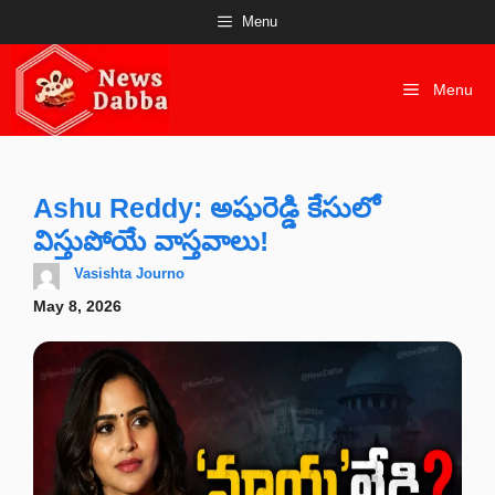
Skip
Menu
to
content
Menu
Ashu Reddy: అషురెడ్డి కేసులో
విస్తుపోయే వాస్తవాలు!
Vasishta Journo
May 8, 2026