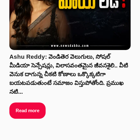
Ashu Reddy: వెండితెర వెలుగులు, సోషల్
మీడియా సెన్సేషన్లు, విలాసవంతమైన జీవనశైలి.. వీటి
వెనుక దాగున్న చీకటి కోణాలు ఒక్కొక్కటిగా
బయటపడుతుంటే సమాజం విస్తుపోతోంది. ప్రముఖ
నటి...
Read more