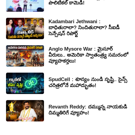
పొలిటికల్ కామెడీ!
Kadambari Jethwani :
బాధితురాలా? నిందితురాలా? సీఐడీ
సెన్సేషన్ రిపోర్ట్
Anglo Mysore War : మైసూర్
వీరులు.. అమెరికా స్వాతంత్ర్య సమరంలో
వ్యూహకర్తలు!
SpudCell : శూన్యం నుండి సృష్టి.. సైన్స్
చరిత్రలోనే మహాద్భుతం!
Revanth Reddy: దమ్మున్న నాయకుడి
దిమ్మతిరిగే వ్యూహం!