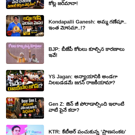
కోట్ల జరిమానా!
Kondapalli Ganesh: అమ్మ గణేషూ..
ఇంత మోసమా..!?
BJP: బీజేపీ కోటలు కూల్చిన కారణాలు
ఇవే!
YS Jagan: అన్యాయానికి అండగా
నిలబడడమే జగన్ రాజకీయామా?
Gen Z: జెన్ జీ పోరాడాల్సింది ఇలాంటి
వాటి పైనే కదా?
KTR: కేటీఆర్ పంచుకున్న ‘ప్రాణసంకట’