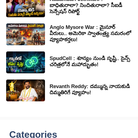
బాధితురాలా? నిందితురాలా? సీఐడీ
సెన్సేషన్ రిపోర్ట్
Anglo Mysore War : మైసూర్
వీరులు.. అమెరికా స్వాతంత్ర్య సమరంలో
వ్యూహకర్తలు!
SpudCell : శూన్యం నుండి సృష్టి.. సైన్స్
చరిత్రలోనే మహాద్భుతం!
Revanth Reddy: దమ్మున్న నాయకుడి
దిమ్మతిరిగే వ్యూహం!
Categories