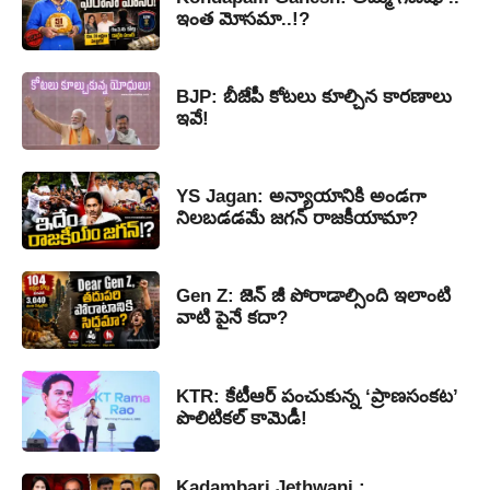
ఇంత మోసమా..!?
BJP: బీజేపీ కోటలు కూల్చిన కారణాలు
ఇవే!
YS Jagan: అన్యాయానికి అండగా
నిలబడడమే జగన్ రాజకీయామా?
Gen Z: జెన్ జీ పోరాడాల్సింది ఇలాంటి
వాటి పైనే కదా?
KTR: కేటీఆర్ పంచుకున్న ‘ప్రాణసంకట’
పొలిటికల్ కామెడీ!
Kadambari Jethwani :