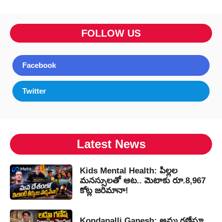
FOLLOW US
Facebook
Twitter
Latest News
Kids Mental Health: పిల్లల
మనస్సులతో ఆట.. మెటాకు రూ.8,967
కోట్ల జరిమానా!
Kondapalli Ganesh: అమ్మ గణేషూ..