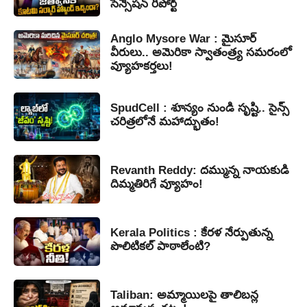
సెన్సేషన్ రిపోర్ట్
Anglo Mysore War : మైసూర్
వీరులు.. అమెరికా స్వాతంత్ర్య సమరంలో
వ్యూహకర్తలు!
SpudCell : శూన్యం నుండి సృష్టి.. సైన్స్
చరిత్రలోనే మహాద్భుతం!
Revanth Reddy: దమ్మున్న నాయకుడి
దిమ్మతిరిగే వ్యూహం!
Kerala Politics : కేరళ నేర్పుతున్న
పొలిటికల్ పాఠాలేంటి?
Taliban: అమ్మాయిలపై తాలిబన్ల