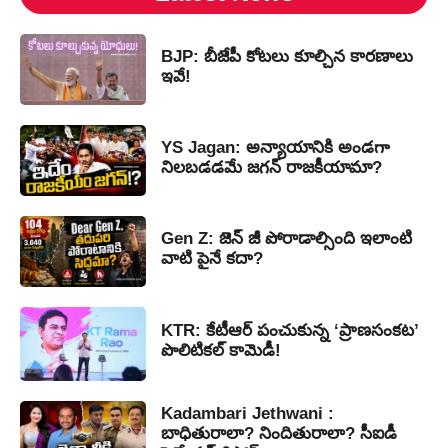
BJP: బీజేపీ కోటలు కూల్చిన కారణాలు
ఇవే!
YS Jagan: అన్యాయానికి అండగా
నిలబడడమే జగన్ రాజకీయామా?
Gen Z: జెన్ జీ పోరాడాల్సింది ఇలాంటి
వాటి పైనే కదా?
KTR: కేటీఆర్ పంచుకున్న ‘ప్రాణసంకట’
పొలిటికల్ కామెడీ!
Kadambari Jethwani :
బాధితురాలా? నిందితురాలా? సీఐడీ