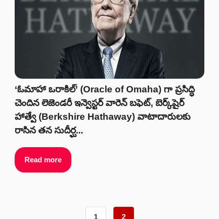
‘ఓమాహా ఒరాకిల్’ (Oracle of Omaha) గా ప్రసిద్ధి
చెందిన లెజెండరీ ఇన్వెస్టర్ వారెన్ బఫెట్, బెర్క్‌షైర్
హాత్వే (Berkshire Hathaway) వాటాదారులకు
రాసిన తన సుదీర్ఘ...
Read more
1
2